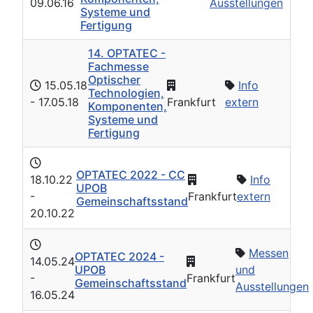
09.06.16
Ausstellungen
Systeme und
Fertigung
14. OPTATEC -
Fachmesse
Optischer
15.05.18
Info
Technologien,
- 17.05.18
Frankfurt
extern
Komponenten,
Systeme und
Fertigung
OPTATEC 2022 - CC
18.10.22
Info
UPOB
-
Frankfurt
extern
Gemeinschaftsstand
20.10.22
Messen
OPTATEC 2024 -
14.05.24
UPOB
und
-
Frankfurt
Gemeinschaftsstand
Ausstellungen
16.05.24