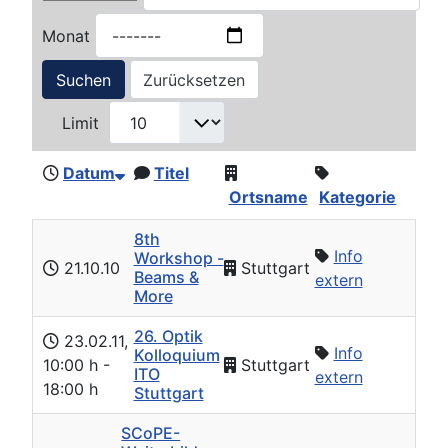
Monat
Suchen
Zurücksetzen
Limit
Datum
Titel
Ortsname
Kategorie
8th
Info
Workshop -
21.10.10
Stuttgart
Beams &
extern
More
26. Optik
23.02.11
,
Info
Kolloquium
10:00 h
-
Stuttgart
ITO
extern
18:00 h
Stuttgart
SCoPE-