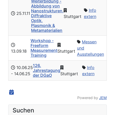
Weiterbildung -
Abbildung von
Info
Nanostrukturen,
25.11.11
Diffraktive
Stuttgart
extern
Optik,
Plasmonik &
Metamaterialien
Workshop -
Messen
Freeform
und
Measurement
13.09.18
Stuttgart
Ausstellungen
Training
126.
10.06.25
Info
Jahrestagung
- 14.06.25
Stuttgart
extern
der DGaO
Powered by
JEM
Suchen