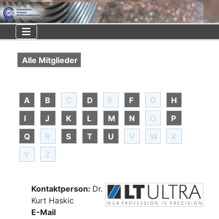
Alle Mitglieder
A
B
C
D
E
F
G
H
I
J
K
L
M
N
O
P
Q
R
S
T
U
V
W
X
Y
Z
Kontaktperson:
Dr.
Kurt Haskic
E-Mail