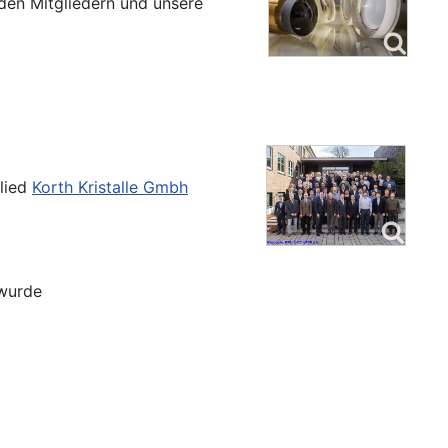
den Mitgliedern und unsere
glied
Korth Kristalle Gmbh
 wurde