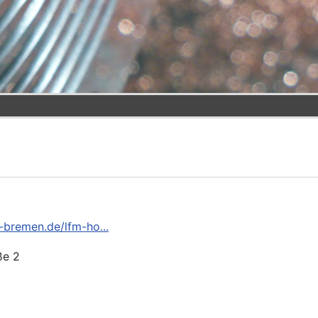
-bremen.de/lfm-ho...
ße 2