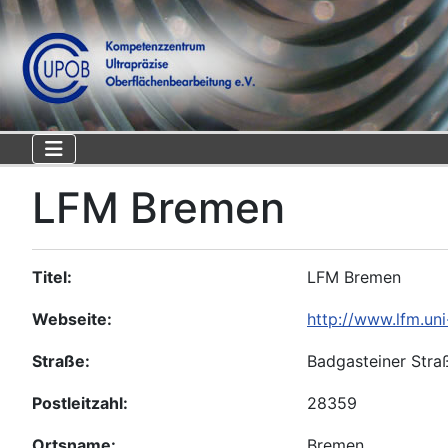
LFM Bremen
Titel:
LFM Bremen
Webseite:
http://www.lfm.uni
Straße:
Badgasteiner Stra
Postleitzahl:
28359
Ortsname:
Bremen